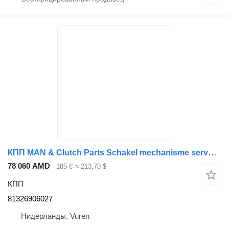
КПП MAN & Clutch Parts Schakel mechanisme servoshift 81326906027 для грузовика
78 060 AMD
185 €
≈ 213,70 $
КПП
81326906027
Нидерланды, Vuren