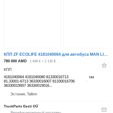
КПП ZF ECOLIFE 4181040064 для автобуса MAN LIONS CITY
780 000 AMD
1 848 €
≈ 2 136 $
КПП
4181040064 4181040080 81330016713
газ
81.33001-6713 36330016007 81330016706
36330019007 36330019016...
Эстония, Tallinn
TruckParts Eesti OÜ