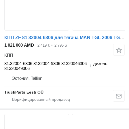
КПП ZF 81.32004-6306 для тягача MAN TGL 2006 TGX (01.07-12.21)
1 021 000 AMD
2 419 €
≈ 2 795 $
КПП
81.32004-6306 8132004-9306 81320046306
дизель
81320049306
Эстония, Tallinn
TruckParts Eesti OÜ