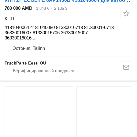
КПП ZF ECOLIFE 6AP1400B 4181040064 для автобуса MAN LIONS CITY
780 000 AMD
1 848 €
≈ 2 136 $
КПП
4181040064 4181040080 81330016713 81.33001-6713
36330016007 81330016706 36330019007
36330019016...
Эстония, Tallinn
TruckParts Eesti OÜ