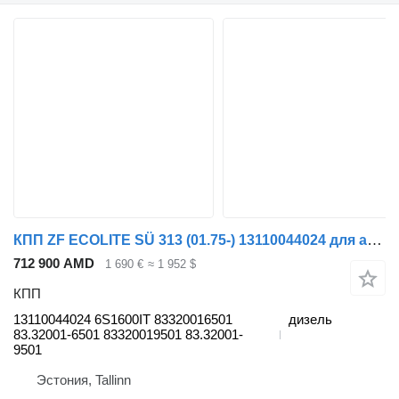
КПП ZF ECOLITE SÜ 313 (01.75-) 13110044024 для автобуса MAN Bus (1970-)
712 900 AMD
1 690 €
≈ 1 952 $
КПП
13110044024 6S1600IT 83320016501
дизель
83.32001-6501 83320019501 83.32001-
9501
Эстония, Tallinn