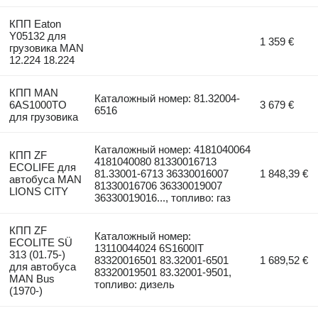
КПП Eaton
Y05132 для
1 359 €
грузовика MAN
12.224 18.224
КПП MAN
Каталожный номер: 81.32004-
6AS1000TO
3 679 €
6516
для грузовика
Каталожный номер: 4181040064
КПП ZF
4181040080 81330016713
ECOLIFE для
81.33001-6713 36330016007
1 848,39 €
автобуса MAN
81330016706 36330019007
LIONS CITY
36330019016..., топливо: газ
КПП ZF
Каталожный номер:
ECOLITE SÜ
13110044024 6S1600IT
313 (01.75-)
83320016501 83.32001-6501
1 689,52 €
для автобуса
83320019501 83.32001-9501,
MAN Bus
топливо: дизель
(1970-)