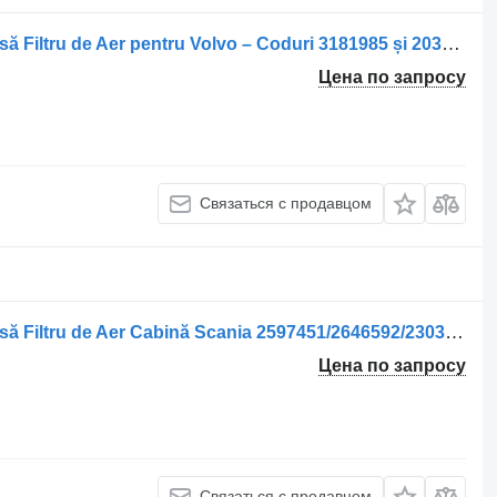
Корпус воздушного фильтра Carcasă Filtru de Aer pentru Volvo – Coduri 3181985 și 20350172 для грузовика
Цена по запросу
Связаться с продавцом
Корпус воздушного фильтра Carcasă Filtru de Aer Cabină Scania 2597451/2646592/2303899 для грузовика
Цена по запросу
Связаться с продавцом