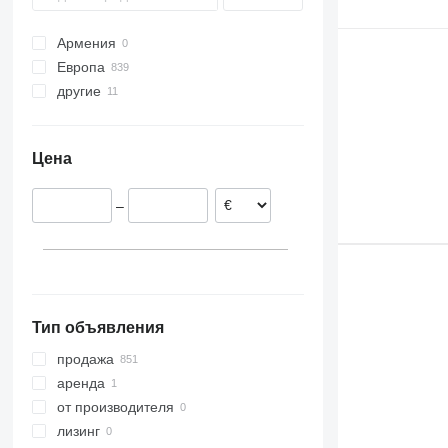
Sprinter
Армения
Vito
Европа
другие
Эстония
Румыния
Украина
Португалия
Цена
Польша
Нидерланды
–
Испания
Германия
Бельгия
показать все
Тип объявления
продажа
аренда
от производителя
лизинг