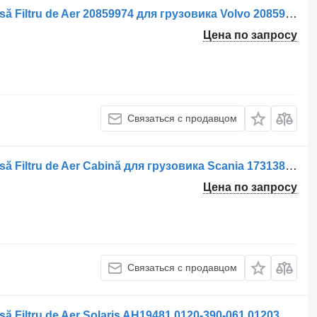
Корпус воздушного фильтра Carcasă Filtru de Aer 20859974 для грузовика Volvo 20859974/20381066 (Uzată)
Цена по запросу
Связаться с продавцом
Корпус воздушного фильтра Carcasă Filtru de Aer Cabină для грузовика Scania 1731388/1478713
Цена по запросу
Связаться с продавцом
Корпус воздушного фильтра Carcasă Filtru de Aer Solaris AH19481 0120-390-061 0120390061 04 для грузовика