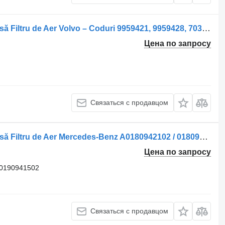
Корпус воздушного фильтра Carcasă Filtru de Aer Volvo – Coduri 9959421, 9959428, 70305674, 99308 для грузовика
Цена по запросу
Связаться с продавцом
Корпус воздушного фильтра Carcasă Filtru de Aer Mercedes-Benz A0180942102 / 0180942102 / 0 для грузовика
Цена по запросу
A0190941502
Связаться с продавцом