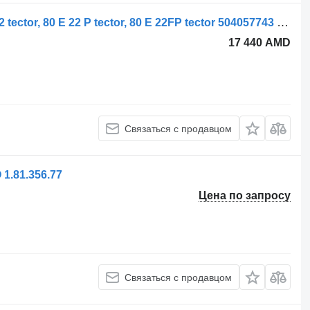
Корпус топливного фильтра 80 E 22 tector, 80 E 22 P tector, 80 E 22FP tector 504057743 для грузовика IVECO EuroCargo I-III
17 440 AMD
Связаться с продавцом
1.81.356.77
Цена по запросу
Связаться с продавцом