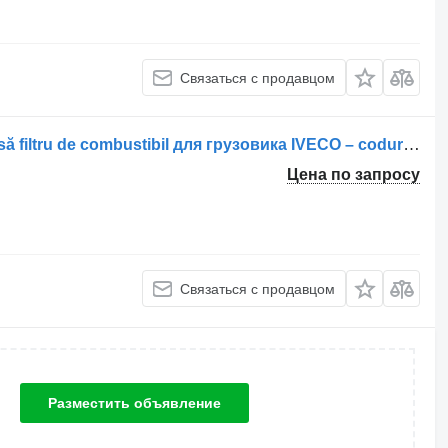
Связаться с продавцом
Корпус топливного фильтра Carcasă filtru de combustibil для грузовика IVECO – coduri 504046809, 504046811, 500335289
Цена по запросу
Связаться с продавцом
Разместить объявление