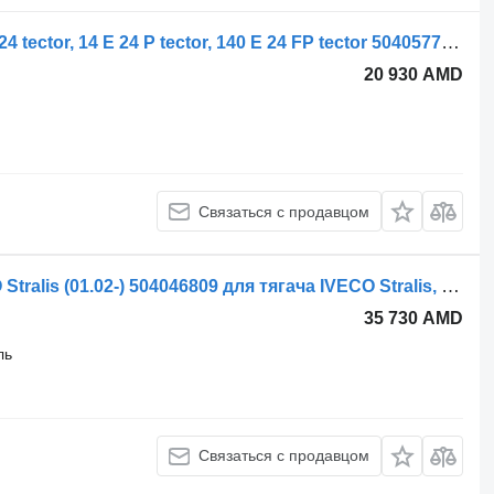
Корпус топливного фильтра 140 E 24 tector, 14 E 24 P tector, 140 E 24 FP tector 504057743 для грузовика IVECO EuroCargo I-III
20 930 AMD
Связаться с продавцом
Корпус топливного фильтра IVECO Stralis (01.02-) 504046809 для тягача IVECO Stralis, Trakker (2002-)
35 730 AMD
ль
Связаться с продавцом