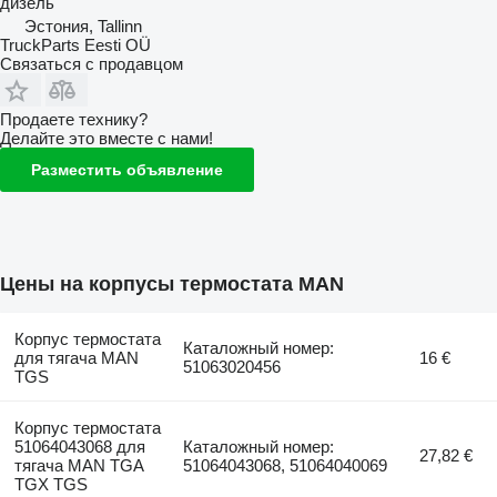
дизель
Эстония, Tallinn
TruckParts Eesti OÜ
Связаться с продавцом
Продаете технику?
Делайте это вместе с нами!
Разместить объявление
Цены на корпусы термостата MAN
Корпус термостата
Каталожный номер:
для тягача MAN
16 €
51063020456
TGS
Корпус термостата
51064043068 для
Каталожный номер:
27,82 €
тягача MAN TGA
51064043068, 51064040069
TGX TGS