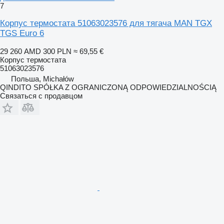
7
Корпус термостата 51063023576 для тягача MAN TGX
TGS Euro 6
29 260 AMD
300 PLN
≈ 69,55 €
Корпус термостата
51063023576
Польша, Michałów
QINDITO SPÓŁKA Z OGRANICZONĄ ODPOWIEDZIALNOŚCIĄ
Связаться с продавцом