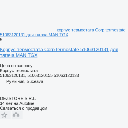
корпус термостата Corp termostate
51063120131 для тягача MAN TGX
5
Корпус термостата Corp termostate 51063120131 для
тягача MAN TGX
Цена по запросу
Корпус термостата
51063120131, 51063120155 51063120133
Румыния, Suceava
DEZSTORE S.R.L.
14
лет на Autoline
Связаться с продавцом