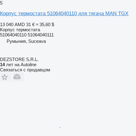
5
Корпус термостата 51064040110 для тягача MAN TGX
13 040 AMD
31 €
≈ 35,60 $
Корпус термостата
51064040110 51064040111
Румыния, Suceava
DEZSTORE S.R.L.
14
лет на Autoline
Связаться с продавцом