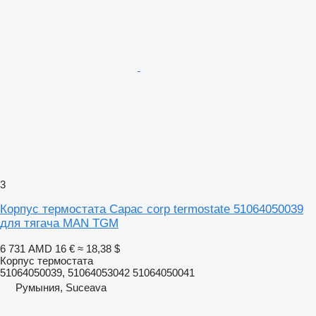
3
Корпус термостата Capac corp termostate 51064050039
для тягача MAN TGM
6 731 AMD
16 €
≈ 18,38 $
Корпус термостата
51064050039, 51064053042 51064050041
Румыния, Suceava