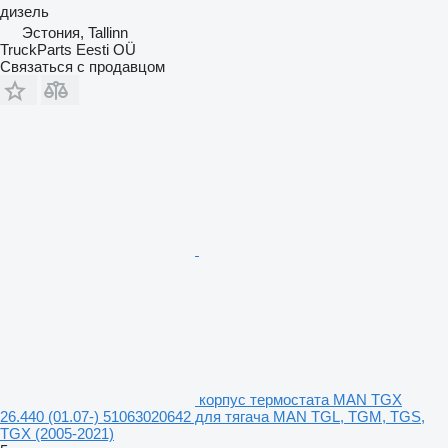
дизель
Эстония, Tallinn
TruckParts Eesti OÜ
Связаться с продавцом
корпус термостата MAN TGX
26.440 (01.07-) 51063020642 для тягача MAN TGL, TGM, TGS,
TGX (2005-2021)