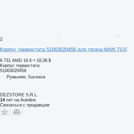
2
Корпус термостата 51063020456 для тягача MAN TGS
6 731 AMD
16 €
≈ 18,38 $
Корпус термостата
51063020456
Румыния, Suceava
DEZSTORE S.R.L.
14
лет на Autoline
Связаться с продавцом