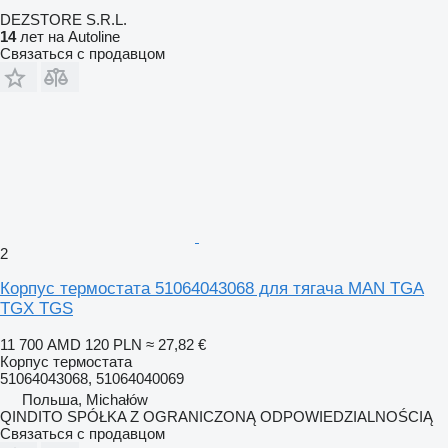
DEZSTORE S.R.L.
14
лет на Autoline
Связаться с продавцом
2
Корпус термостата 51064043068 для тягача MAN TGA
TGX TGS
11 700 AMD
120 PLN
≈ 27,82 €
Корпус термостата
51064043068, 51064040069
Польша, Michałów
QINDITO SPÓŁKA Z OGRANICZONĄ ODPOWIEDZIALNOŚCIĄ
Связаться с продавцом