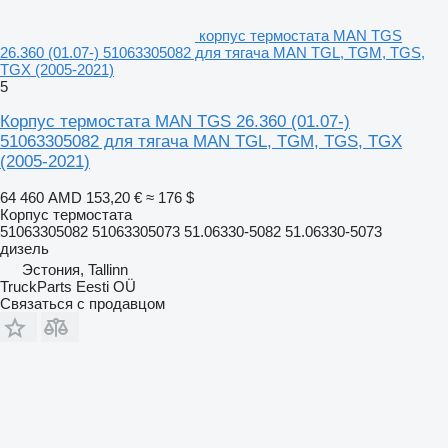
корпус термостата MAN TGS
26.360 (01.07-) 51063305082 для тягача MAN TGL, TGM, TGS,
TGX (2005-2021)
5
Корпус термостата MAN TGS 26.360 (01.07-)
51063305082 для тягача MAN TGL, TGM, TGS, TGX
(2005-2021)
64 460 AMD
153,20 €
≈ 176 $
Корпус термостата
51063305082 51063305073 51.06330-5082 51.06330-5073
дизель
Эстония, Tallinn
TruckParts Eesti OÜ
Связаться с продавцом