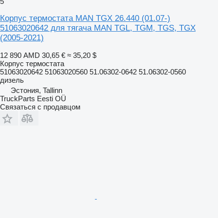
5
Корпус термостата MAN TGX 26.440 (01.07-)
51063020642 для тягача MAN TGL, TGM, TGS, TGX
(2005-2021)
12 890 AMD
30,65 €
≈ 35,20 $
Корпус термостата
51063020642 51063020560 51.06302-0642 51.06302-0560
дизель
Эстония, Tallinn
TruckParts Eesti OÜ
Связаться с продавцом