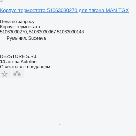
Корпус термостата 51063030270 для тягача MAN TGX
Цена по запросу
Корпус термостата
51063030270, 51063030367 51063030148
Румыния, Suceava
DEZSTORE S.R.L.
14
лет на Autoline
Связаться с продавцом