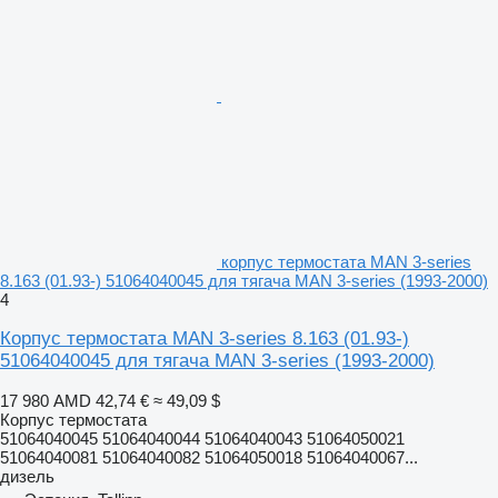
корпус термостата MAN 3-series
8.163 (01.93-) 51064040045 для тягача MAN 3-series (1993-2000)
4
Корпус термостата MAN 3-series 8.163 (01.93-)
51064040045 для тягача MAN 3-series (1993-2000)
17 980 AMD
42,74 €
≈ 49,09 $
Корпус термостата
51064040045 51064040044 51064040043 51064050021
51064040081 51064040082 51064050018 51064040067...
дизель