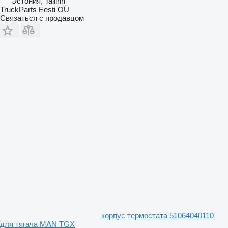
Эстония, Tallinn
TruckParts Eesti OÜ
Связаться с продавцом
корпус термостата 51064040110
для тягача MAN TGX