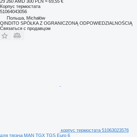
29 260 AMD
300 PLN
≈ 69,55 €
Корпус термостата
51064043056
Польша, Michałów
QINDITO SPÓŁKA Z OGRANICZONĄ ODPOWIEDZIALNOŚCIĄ
Связаться с продавцом
корпус термостата 51063023576
для тягача MAN TGX TGS Euro 6