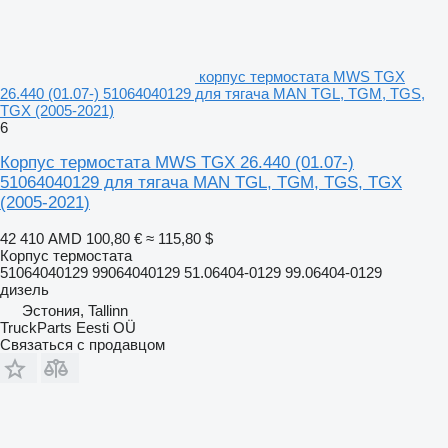
корпус термостата MWS TGX
26.440 (01.07-) 51064040129 для тягача MAN TGL, TGM, TGS,
TGX (2005-2021)
6
Корпус термостата MWS TGX 26.440 (01.07-)
51064040129 для тягача MAN TGL, TGM, TGS, TGX
(2005-2021)
42 410 AMD
100,80 €
≈ 115,80 $
Корпус термостата
51064040129 99064040129 51.06404-0129 99.06404-0129
дизель
Эстония, Tallinn
TruckParts Eesti OÜ
Связаться с продавцом