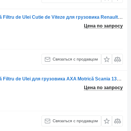
Корпус масляного фильтра Carcasă Filtru de Ulei Cutie de Viteze для грузовика Renault – Coduri: 20700743, 21428348, 7421428348, 7422039897
Цена по запросу
Связаться с продавцом
Корпус масляного фильтра Carcasă Filtru de Ulei для грузовика AXA Motrică Scania 1378750/1878844
Цена по запросу
Связаться с продавцом