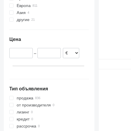
Европа
Азия
Румыния
другие
Эстония
Турция
Польша
Узбекистан
Украина
Португалия
Цена
Литва
Нидерланды
–
Испания
Бельгия
показать все
Тип объявления
продажа
от производителя
лизинг
кредит
рассрочка