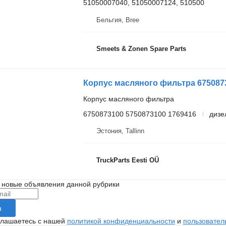
51050007040, 51050007124, 510500
Бельгия, Bree
Smeets & Zonen Spare Parts
Корпус масляного фильтра 675087310
Корпус масляного фильтра
6750873100 5750873100 1769416
дизе
Эстония, Tallinn
TruckParts Eesti OÜ
 новые объявления данной рубрики
я
глашаетесь с нашей
политикой конфиденциальности
и
пользовател