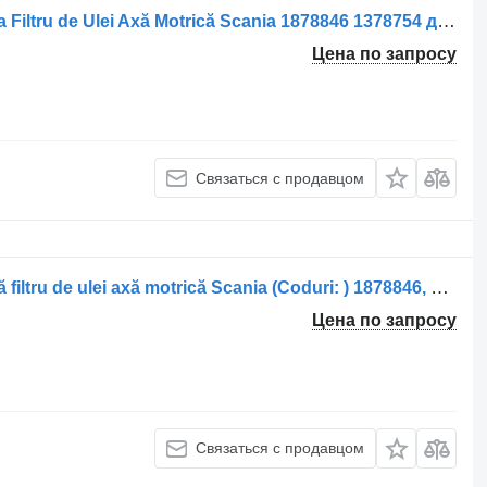
Корпус масляного фильтра Carcasa Filtru de Ulei Axă Motrică Scania 1878846 1378754 для грузовика
Цена по запросу
Связаться с продавцом
Корпус масляного фильтра Carcasă filtru de ulei axă motrică Scania (Coduri: ) 1878846, 1378754 для грузовика
Цена по запросу
Связаться с продавцом