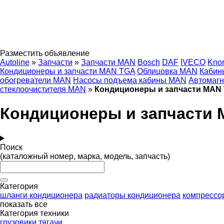
Разместить объявление
Autoline
»
Запчасти
»
Запчасти MAN
Bosch
DAF
IVECO
Knor
Кондиционеры и запчасти MAN TGA
Облицовка MAN
Кабин
обогреватели MAN
Насосы подъема кабины MAN
Автомаг
стеклоочистителя MAN
»
Кондиционеры и запчасти MAN 
Кондиционеры и запчасти 
Поиск
(каталожный номер, марка, модель, запчасть)
Категория
шланги кондиционера
радиаторы кондиционера
компрессо
показать все
Категория техники
грузовики
тягачи