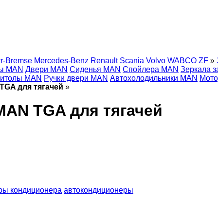
r-Bremse
Mercedes-Benz
Renault
Scania
Volvo
WABCO
ZF
»
ы MAN
Двери MAN
Сиденья MAN
Спойлера MAN
Зеркала з
нитолы MAN
Ручки двери MAN
Автохолодильники MAN
Мото
TGA для тягачей
»
MAN TGA для тягачей
ры кондиционера
автокондиционеры