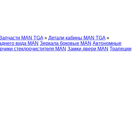
Запчасти MAN TGA
»
Детали кабины MAN TGA
»
аднего вида MAN
Зеркала боковые MAN
Автономные
рчики стеклоочистителя MAN
Замки двери MAN
Трапеции