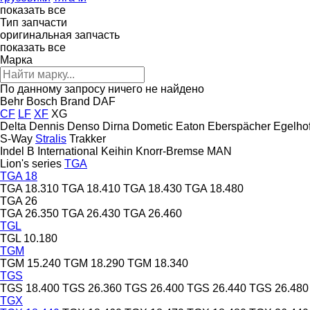
показать все
Тип запчасти
оригинальная запчасть
показать все
Марка
По данному запросу ничего не найдено
Behr
Bosch
Brand
DAF
CF
LF
XF
XG
Delta
Dennis
Denso
Dirna
Dometic
Eaton
Eberspächer
Egelho
S-Way
Stralis
Trakker
Indel B
International
Keihin
Knorr-Bremse
MAN
Lion's series
TGA
TGA 18
TGA 18.310
TGA 18.410
TGA 18.430
TGA 18.480
TGA 26
TGA 26.350
TGA 26.430
TGA 26.460
TGL
TGL 10.180
TGM
TGM 15.240
TGM 18.290
TGM 18.340
TGS
TGS 18.400
TGS 26.360
TGS 26.400
TGS 26.440
TGS 26.480
TGX