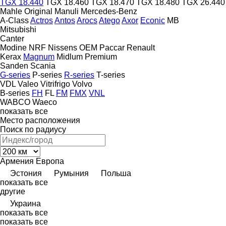
TGX 18.440
TGX 18.460
TGX 18.470
TGX 18.480
TGX 26.440
Mahle Original
Manuli
Mercedes-Benz
A-Class
Actros
Antos
Arocs
Atego
Axor
Econic
MB
Mitsubishi
Canter
Modine
NRF
Nissens
OEM
Paccar
Renault
Kerax
Magnum
Midlum
Premium
Sanden
Scania
G-series
P-series
R-series
T-series
VDL
Valeo
Vitrifrigo
Volvo
B-series
FH
FL
FM
FMX
VNL
WABCO
Waeco
показать все
Место расположения
Поиск по радиусу
Армения
Европа
Эстония
Румыния
Польша
показать все
другие
Украина
показать все
показать все