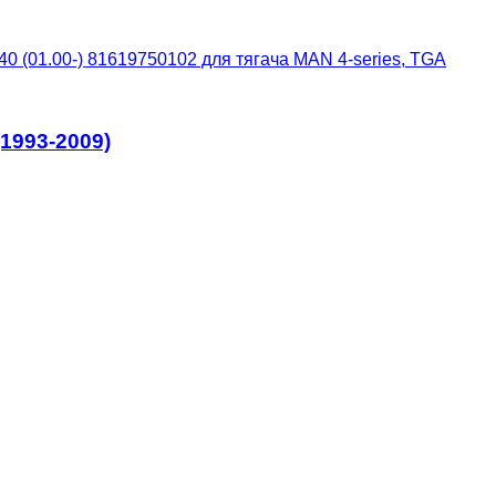
0 (01.00-) 81619750102 для тягача MAN 4-series, TGA
(1993-2009)