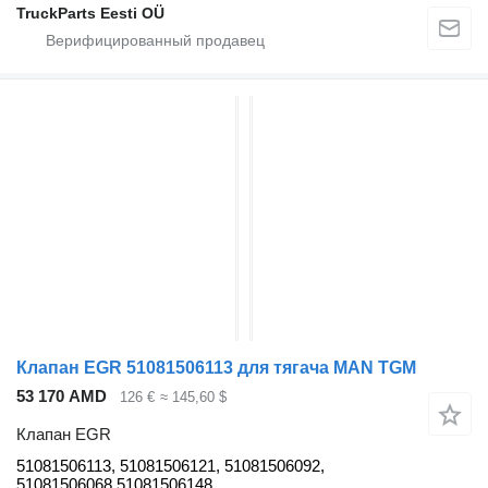
TruckParts Eesti OÜ
Клапан EGR 51081506113 для тягача MAN TGM
53 170 AMD
126 €
≈ 145,60 $
Клапан EGR
51081506113, 51081506121, 51081506092,
51081506068 51081506148