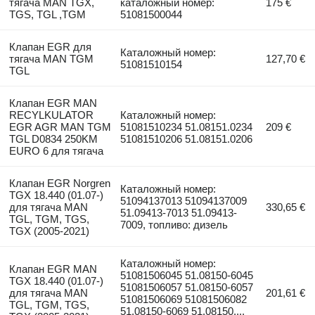
тягача MAN TGX,
каталожный номер:
175 €
TGS, TGL ,TGM
51081500044
Клапан EGR для
Каталожный номер:
тягача MAN TGM
127,70 €
51081510154
TGL
Клапан EGR MAN
RECYLKULATOR
Каталожный номер:
EGR AGR MAN TGM
51081510234 51.08151.0234
209 €
TGL D0834 250KM
51081510206 51.08151.0206
EURO 6 для тягача
Клапан EGR Norgren
Каталожный номер:
TGX 18.440 (01.07-)
51094137013 51094137009
для тягача MAN
330,65 €
51.09413-7013 51.09413-
TGL, TGM, TGS,
7009, топливо: дизель
TGX (2005-2021)
Каталожный номер:
Клапан EGR MAN
51081506045 51.08150-6045
TGX 18.440 (01.07-)
51081506057 51.08150-6057
для тягача MAN
201,61 €
51081506069 51081506082
TGL, TGM, TGS,
51.08150-6069 51.08150...,