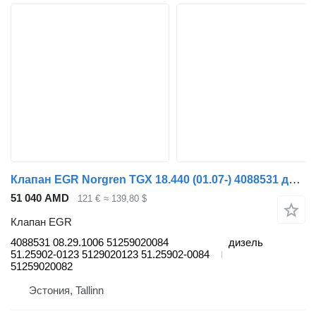
Клапан EGR Norgren TGX 18.440 (01.07-) 4088531 для тягача MAN TGL, TGM, TGS, TGX (2005-2021)
51 040 AMD
121 €
≈ 139,80 $
Клапан EGR
4088531 08.29.1006 51259020084
дизель
51.25902-0123 5129020123 51.25902-0084
51259020082
Эстония, Tallinn