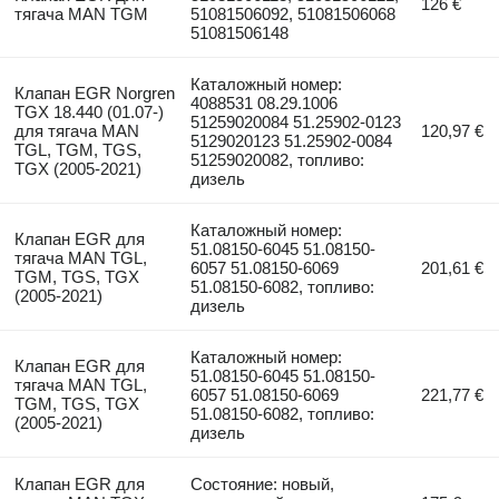
126 €
тягача MAN TGM
51081506092, 51081506068
51081506148
Каталожный номер:
Клапан EGR Norgren
4088531 08.29.1006
TGX 18.440 (01.07-)
51259020084 51.25902-0123
для тягача MAN
120,97 €
5129020123 51.25902-0084
TGL, TGM, TGS,
51259020082, топливо:
TGX (2005-2021)
дизель
Каталожный номер:
Клапан EGR для
51.08150-6045 51.08150-
тягача MAN TGL,
6057 51.08150-6069
201,61 €
TGM, TGS, TGX
51.08150-6082, топливо:
(2005-2021)
дизель
Каталожный номер:
Клапан EGR для
51.08150-6045 51.08150-
тягача MAN TGL,
6057 51.08150-6069
221,77 €
TGM, TGS, TGX
51.08150-6082, топливо:
(2005-2021)
дизель
Клапан EGR для
Состояние: новый,