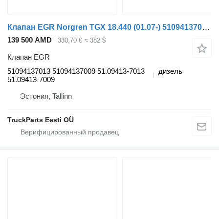
Клапан EGR Norgren TGX 18.440 (01.07-) 51094137013 для тягача MAN TGL, TGM, TGS, TGX (2005-2021)
139 500 AMD
330,70 €
≈ 382 $
Клапан EGR
51094137013 51094137009 51.09413-7013
дизель
51.09413-7009
Эстония, Tallinn
TruckParts Eesti OÜ