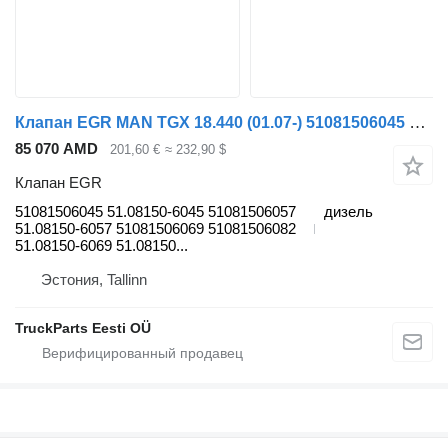
Клапан EGR MAN TGX 18.440 (01.07-) 51081506045 для тягача MAN TGL, TGM, TGS, TGX (2005-2021)
85 070 AMD
201,60 €
≈ 232,90 $
Клапан EGR
51081506045 51.08150-6045 51081506057
дизель
51.08150-6057 51081506069 51081506082
51.08150-6069 51.08150...
Эстония, Tallinn
TruckParts Eesti OÜ