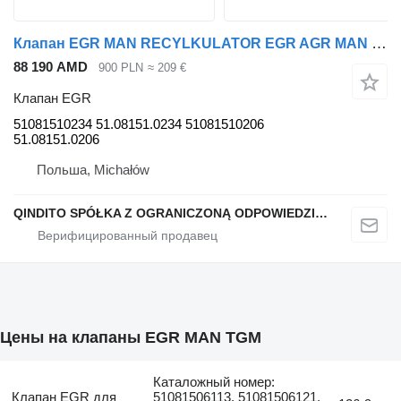
Клапан EGR MAN RECYLKULATOR EGR AGR MAN TGM TGL D0834 250KM EURO 6 51081510234 для тягача
88 190 AMD
900 PLN
≈ 209 €
Клапан EGR
51081510234 51.08151.0234 51081510206
51.08151.0206
Польша, Michałów
QINDITO SPÓŁKA Z OGRANICZONĄ ODPOWIEDZIALNOŚCIĄ
Цены на клапаны EGR MAN TGM
Каталожный номер:
Клапан EGR для
51081506113, 51081506121,