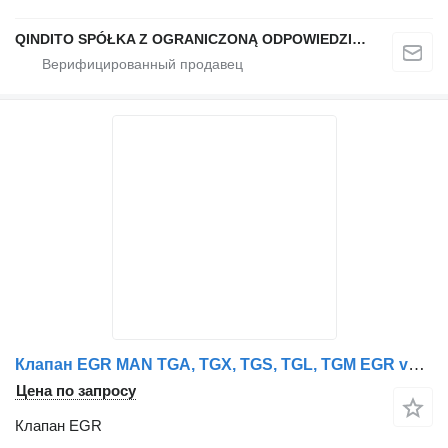
QINDITO SPÓŁKA Z OGRANICZONĄ ODPOWIEDZIALNOŚCIĄ
Клапан EGR MAN TGA, TGX, TGS, TGL, TGM EGR valve, blocking flap, F 90, HOCL, LI MAN для тягача MAN TGX, TGS, TGA, TGL, TGM
Цена по запросу
Клапан EGR