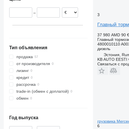
Польша
Литва
–
Германия
3
Испания
Главный торм
37 980 AMD
90 
Главный тормоз
4800010110 A00
Тип объявления
дизель
Эстония, R
продажа
KB AUTO EESTI
от производителя
Связаться с пр
лизинг
кредит
рассрочка
trade-in (обмен с доплатой)
обмен
Год выпуска
грузовика Merce
6