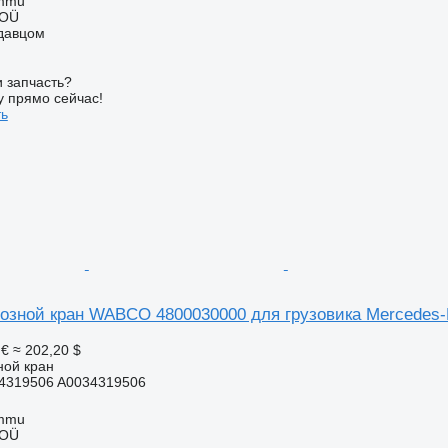
ummu
 OÜ
одавцом
 запчасть?
у прямо сейчас!
ть
озной кран WABCO 4800030000 для грузовика Mercedes-B
 €
≈ 202,20 $
ной кран
4319506 A0034319506
ummu
 OÜ