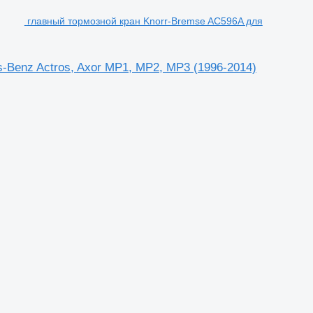
главный тормозной кран Knorr-Bremse AC596A для
-Benz Actros, Axor MP1, MP2, MP3 (1996-2014)