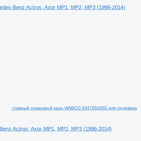
edes-Benz Actros, Axor MP1, MP2, MP3 (1996-2014)
главный тормозной кран WABCO 9347050050 для грузовика
enz Actros, Axor MP1, MP2, MP3 (1996-2014)