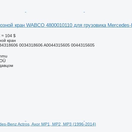
озной кран WABCO 4800010110 для грузовика Mercedes-B
€
≈ 104 $
ной кран
34318606 0034318606 A0044315605 0044315605
ummu
 OÜ
одавцом
des-Benz Actros, Axor MP1, MP2, MP3 (1996-2014)