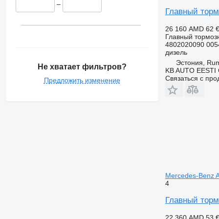
–
Главный тормо
26 160 AMD
62 
Главный тормоз
4802020090 005
дизель
Эстония, R
Не хватает фильтров?
KB AUTO EESTI
Связаться с пр
Предложить изменение
Mercedes-Benz A
4
Главный торм
22 360 AMD
53 