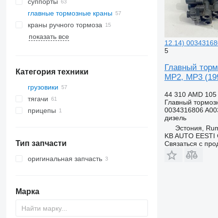
суппорты
главные тормозные краны
краны ручного тормоза
показать все
12.14) 00343168
5
Главный торм
Категория техники
MP2, MP3 (19
грузовики
44 310 AMD
105
тягачи
Главный тормоз
0034316806 A00
прицепы
дизель
Эстония, R
KB AUTO EESTI
Тип запчасти
Связаться с пр
оригинальная запчасть
Марка