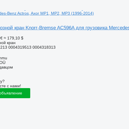
des-Benz Actros, Axor MP1, MP2, MP3 (1996-2014)
озной кран Knorr-Bremse AC596A для грузовика Mercedes
 €
≈ 179,10 $
ной кран
213 0004319513 0004318313
ummu
 OÜ
одавцом
ку?
сте с нами!
 объявление