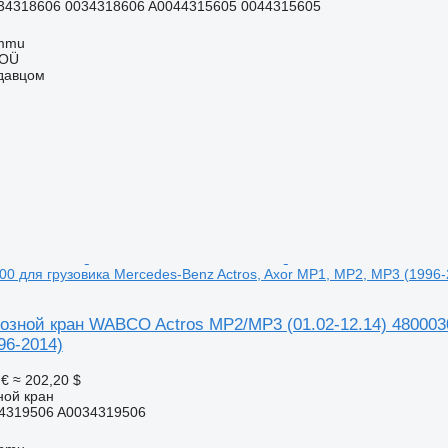
34318606 0034318606 A0044315605 0044315605
ummu
 OÜ
одавцом
00 для грузовика Mercedes-Benz Actros, Axor MP1, MP2, MP3 (1996-
озной кран WABCO Actros MP2/MP3 (01.02-12.14) 4800030
96-2014)
 €
≈ 202,20 $
ной кран
4319506 A0034319506