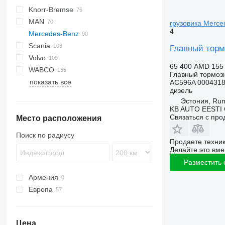
Knorr-Bremse
CF
Cargo
Daily
MAN
LF
EuroCargo
грузовика Merce
4
Mercedes-Benz
XF
EuroStar
L2000
Scania
Eurotech
LE
A-Class
K-series
Главный торм
Volvo
Stralis
TGA
Actros
Magnum
R-series
65 400 AMD
155
WABCO
Trakker
TGL
Antos
Midliner
F89
Главный тормоз
показать все
TGM
Arocs
Midlum
FH
AC596A 0004318
дизель
TGS
Atego
Premium
FL
Эстония, R
TGX
Axor
FM
KB AUTO EESTI
Связаться с пр
Место расположения
Econic
FMX
MB
N-series
Поиск по радиусу
Продаете техни
SK
VNL
Делайте это вме
Разместить
Армения
Европа
Эстония
Португалия
Цена