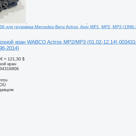
06 для грузовика Mercedes-Benz Actros, Axor MP1, MP2, MP3 (1996-
озной кран WABCO Actros MP2/MP3 (01.02-12.14) 0034316
96-2014)
 €
≈ 121,30 $
ной кран
34316806
ummu
 OÜ
одавцом