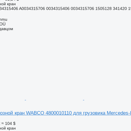
ной кран
34315406 A0034315706 0034315406 0034315706 1505128 341420 1
ummu
 OÜ
одавцом
озной кран WABCO 4800010110 для грузовика Mercedes-B
€
≈ 104 $
ной кран