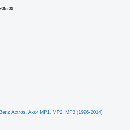
935509
enz Actros, Axor MP1, MP2, MP3 (1996-2014)