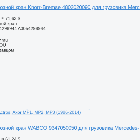
зной кран Knorr-Bremse 4802020090 для грузовика Merc
€
≈ 71,63 $
ной кран
4298944 A0054298944
ummu
 OÜ
одавцом
ctros, Axor MP1, MP2, MP3 (1996-2014)
озной кран WABCO 9347050050 для грузовика Mercedes-B
€
≈ 61,24 $