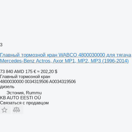
3
Главный тормозной кран WABCO 4800030000 для тягача
Mercedes-Benz Actros, Axor MP1, MP2, MP3 (1996-2014)
73 840 AMD
175 €
≈ 202,20 $
Главный тормозной кран
4800030000 0034319506 A0034319506
дизель
Эстония, Rummu
KB AUTO EESTI OÜ
Связаться с продавцом