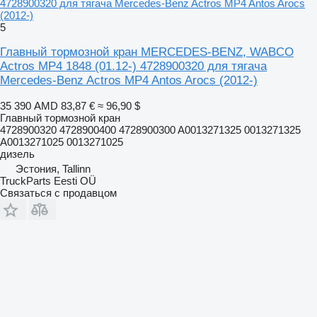
4728900320 для тягача Mercedes-Benz Actros MP4 Antos Arocs
(2012-)
5
Главный тормозной кран MERCEDES-BENZ, WABCO
Actros MP4 1848 (01.12-) 4728900320 для тягача
Mercedes-Benz Actros MP4 Antos Arocs (2012-)
35 390 AMD
83,87 €
≈ 96,90 $
Главный тормозной кран
4728900320 4728900400 4728900300 A0013271325 0013271325
A0013271025 0013271025
дизель
Эстония, Tallinn
TruckParts Eesti OÜ
Связаться с продавцом