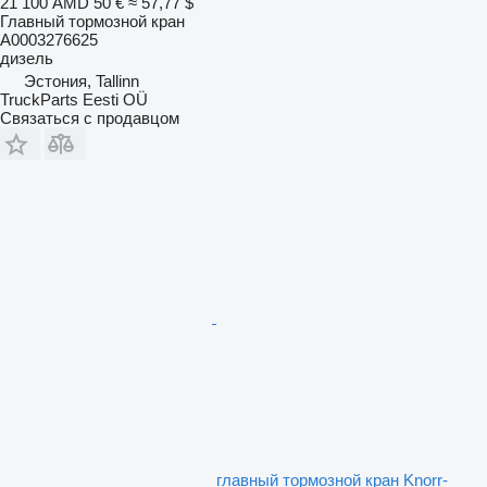
21 100 AMD
50 €
≈ 57,77 $
Главный тормозной кран
A0003276625
дизель
Эстония, Tallinn
TruckParts Eesti OÜ
Связаться с продавцом
главный тормозной кран Knorr-