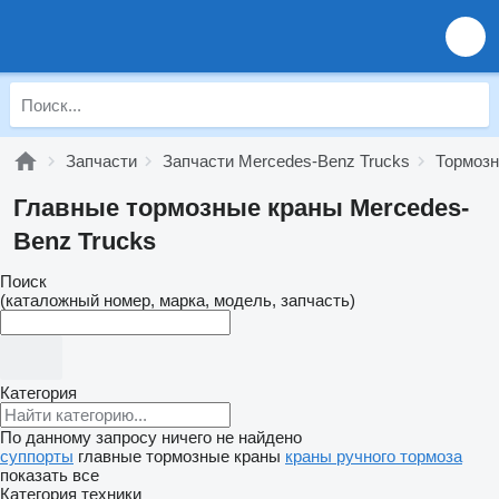
Запчасти
Запчасти Mercedes-Benz Trucks
Тормозн
Главные тормозные краны Mercedes-
Benz Trucks
Поиск
(каталожный номер, марка, модель, запчасть)
Категория
По данному запросу ничего не найдено
суппорты
главные тормозные краны
краны ручного тормоза
показать все
Категория техники