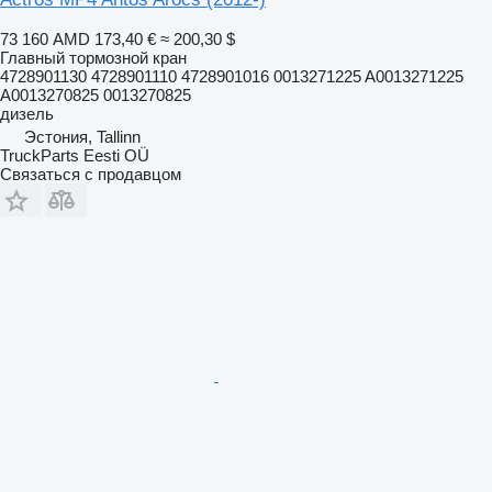
73 160 AMD
173,40 €
≈ 200,30 $
Главный тормозной кран
4728901130 4728901110 4728901016 0013271225 A0013271225
A0013270825 0013270825
дизель
Эстония, Tallinn
TruckParts Eesti OÜ
Связаться с продавцом