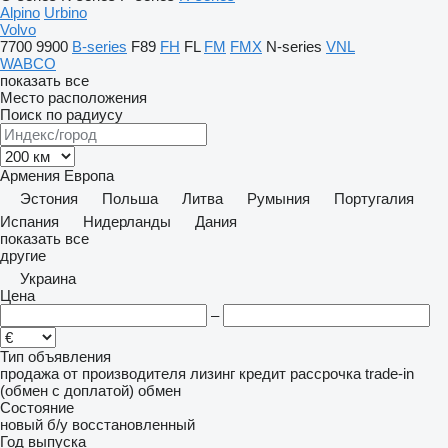
Alpino
Urbino
Volvo
7700
9900
B-series
F89
FH
FL
FM
FMX
N-series
VNL
WABCO
показать все
Место расположения
Поиск по радиусу
Армения
Европа
Эстония
Польша
Литва
Румыния
Португалия
Испания
Нидерланды
Дания
показать все
другие
Украина
Цена
–
Тип объявления
продажа
от производителя
лизинг
кредит
рассрочка
trade-in
(обмен с доплатой)
обмен
Состояние
новый
б/у
восстановленный
Год выпуска