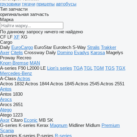
грузовики
тягачи
прицепы
автобусы
Тип запчасти
оригинальная запчасть
Марка
По данному запросу ничего не найдено
CF
LF
XF
XG
Cargo
Daily
EuroCargo
EuroStar
Eurotech
S-Way
Stralis
Trakker
Axer
Citelis
Crossway
Daily
Domino
Evadys
Karosa
Magelys
Proway
Recreo
Knorr-Bremse
MAN
A-series
F90
L2000
LE
Lion's series
TGA
TGL
TGM
TGS
TGX
Mercedes-Benz
A-Class
Actros
Actros 1832
Actros 1844
Actros 1845
Actros 2545
Actros 2551
Antos
Antos 1830
Arocs
Arocs 2651
Atego
Atego 1223
Axor
Citaro
Econic
MB
SK
G-series
K-series
Kerax
Magnum
Midliner
Midlum
Premium
Scania
G-series
K-series
P-series
R-series