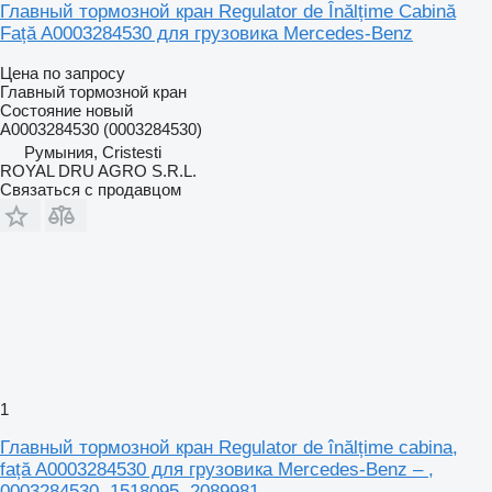
Главный тормозной кран Regulator de Înălțime Cabină
Față A0003284530 для грузовика Mercedes-Benz
Цена по запросу
Главный тормозной кран
Состояние
новый
A0003284530 (0003284530)
Румыния, Cristesti
ROYAL DRU AGRO S.R.L.
Связаться с продавцом
1
Главный тормозной кран Regulator de înălțime cabina,
față A0003284530 для грузовика Mercedes-Benz – ,
0003284530, 1518095, 2089981