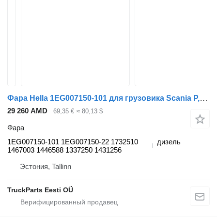
Фара Hella 1EG007150-101 для грузовика Scania P,G,R,T-series (2004-2017)
29 260 AMD
69,35 €
≈ 80,13 $
Фара
1EG007150-101 1EG007150-22 1732510
дизель
1467003 1446588 1337250 1431256
Эстония, Tallinn
TruckParts Eesti OÜ