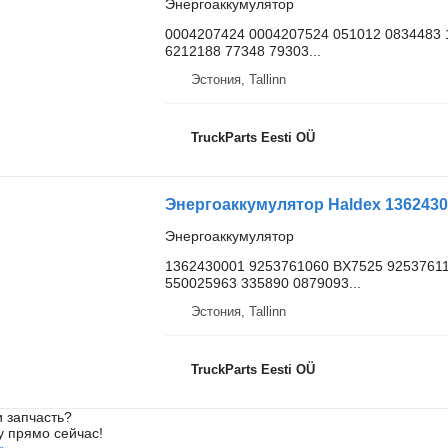
Энергоаккумулятор
0004207424 0004207524 051012 0834483 
6212188 77348 79303...
Эстония, Tallinn
TruckParts Eesti OÜ
Энергоаккумулятор Haldex 13624300
Энергоаккумулятор
1362430001 9253761060 BX7525 9253761
550025963 335890 0879093...
Эстония, Tallinn
TruckParts Eesti OÜ
 запчасть?
у прямо сейчас!