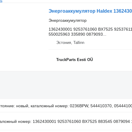
ть
Энергоаккумулятор Haldex 13624300
Энергоаккумулятор
1362430001 9253761060 BX7525 9253761
550025963 335890 0879093...
Эстония, Tallinn
TruckParts Eesti OÜ
тояние: новый, каталожный номер: 0236BPW, 544410370, 0544410
аложный номер: 1362430001 9253761060 BX7525 883545 0879094