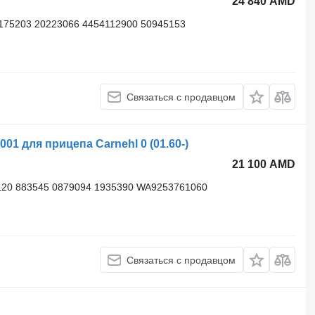
24 840 AMD
175203 20223066 4454112900 50945153
Связаться с продавцом
01 для прицепа Carnehl 0 (01.60-)
21 100 AMD
120 883545 0879094 1935390 WA9253761060
Связаться с продавцом