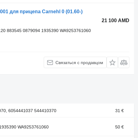
01 для прицепа Carnehl 0 (01.60-)
21 100 AMD
120 883545 0879094 1935390 WA9253761060
Связаться с продавцом
070, 6054441037 544410370
31 €
 1935390 WA9253761060
50 €