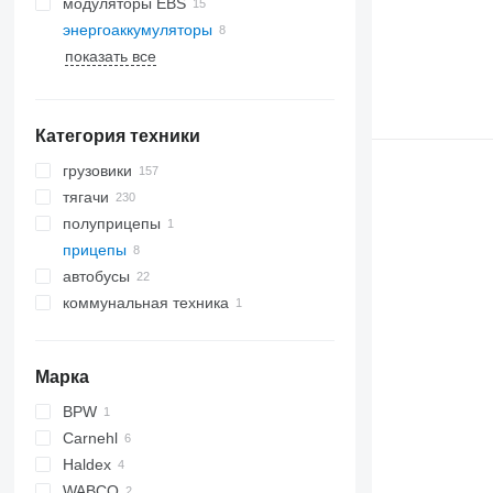
модуляторы EBS
энергоаккумуляторы
показать все
Категория техники
грузовики
тягачи
полуприцепы
прицепы
автобусы
коммунальная техника
коммунальные машины
мусоровозы
Марка
BPW
Carnehl
Haldex
WABCO