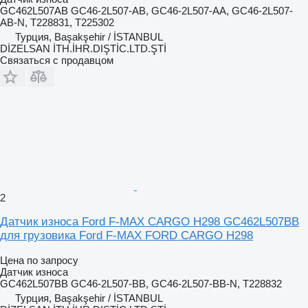
GC462L507AB GC46-2L507-AB, GC46-2L507-AA, GC46-2L507-
AB-N, T228831, T225302
Турция, Başakşehir / İSTANBUL
DİZELSAN İTH.İHR.DIŞTİC.LTD.ŞTİ
Связаться с продавцом
2
Датчик износа Ford F-MAX CARGO H298 GC462L507BB
для грузовика Ford F-MAX FORD CARGO H298
Цена по запросу
Датчик износа
GC462L507BB GC46-2L507-BB, GC46-2L507-BB-N, T228832
Турция, Başakşehir / İSTANBUL