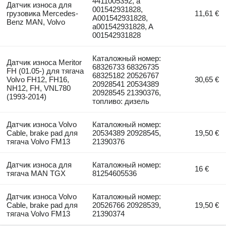
4411005392, a
Датчик износа для
001542931828,
грузовика Mercedes-
11,61 €
A001542931828,
Benz MAN, Volvo
a001542931828, A
001542931828
Каталожный номер:
Датчик износа Meritor
68326733 68326735
FH (01.05-) для тягача
68325182 20526767
Volvo FH12, FH16,
30,65 €
20928541 20534389
NH12, FH, VNL780
20928545 21390376,
(1993-2014)
топливо: дизель
Датчик износа Volvo
Каталожный номер:
Cable, brake pad для
20534389 20928545,
19,50 €
тягача Volvo FM13
21390376
Датчик износа для
Каталожный номер:
16 €
тягача MAN TGX
81254605536
Датчик износа Volvo
Каталожный номер:
Cable, brake pad для
20526766 20928539,
19,50 €
тягача Volvo FM13
21390374