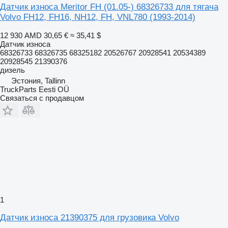
Датчик износа Meritor FH (01.05-) 68326733 для тягача
Volvo FH12, FH16, NH12, FH, VNL780 (1993-2014)
12 930 AMD
30,65 €
≈ 35,41 $
Датчик износа
68326733 68326735 68325182 20526767 20928541 20534389
20928545 21390376
дизель
Эстония, Tallinn
TruckParts Eesti OÜ
Связаться с продавцом
1
Датчик износа 21390375 для грузовика Volvo