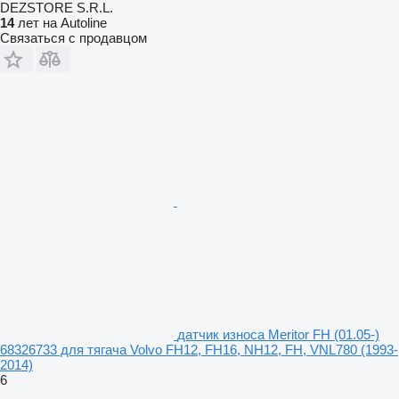
DEZSTORE S.R.L.
14
лет на Autoline
Связаться с продавцом
датчик износа Meritor FH (01.05-)
68326733 для тягача Volvo FH12, FH16, NH12, FH, VNL780 (1993-
2014)
6