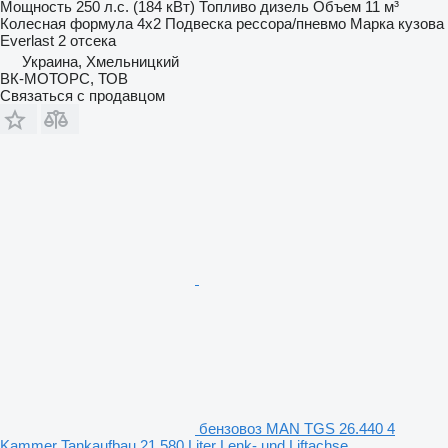
Мощность
250 л.с. (184 кВт)
Топливо
дизель
Объем
11 м³
Колесная формула
4x2
Подвеска
рессора/пневмо
Марка кузова
Everlast
2 отсека
Украина, Хмельницкий
ВК-МОТОРС, ТОВ
Связаться с продавцом
бензовоз MAN TGS 26.440 4
Kammer Tankaufbau 21.580 Liter Lenk- und Liftachse