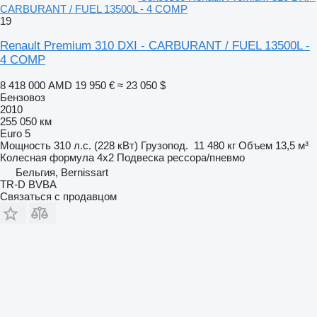
CARBURANT / FUEL 13500L - 4 COMP
19
Renault Premium 310 DXI - CARBURANT / FUEL 13500L -
4 COMP
8 418 000 AMD
19 950 €
≈ 23 050 $
Бензовоз
2010
255 050 км
Euro 5
Мощность
310 л.с. (228 кВт)
Грузопод.
11 480 кг
Объем
13,5 м³
Колесная формула
4x2
Подвеска
рессора/пневмо
Бельгия, Bernissart
TR-D BVBA
Связаться с продавцом