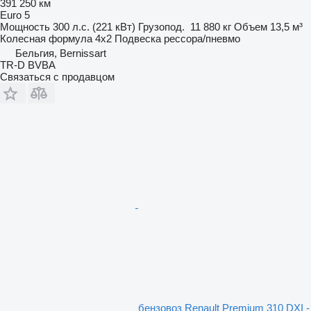
391 250 км
Euro 5
Мощность
300 л.с. (221 кВт)
Грузопод.
11 880 кг
Объем
13,5 м³
Колесная формула
4x2
Подвеска
рессора/пневмо
Бельгия, Bernissart
TR-D BVBA
Связаться с продавцом
бензовоз Renault Premium 310 DXI -