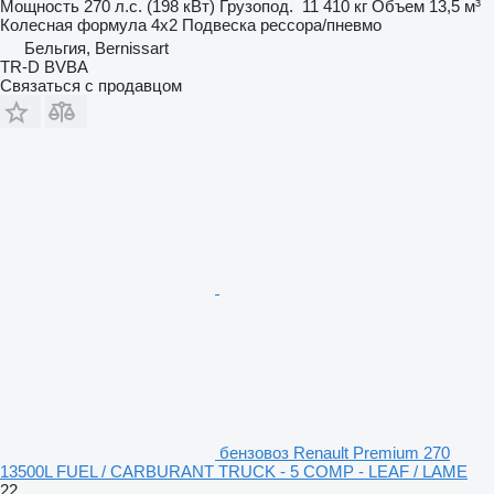
Мощность
270 л.с. (198 кВт)
Грузопод.
11 410 кг
Объем
13,5 м³
Колесная формула
4x2
Подвеска
рессора/пневмо
Бельгия, Bernissart
TR-D BVBA
Связаться с продавцом
бензовоз Renault Premium 270
13500L FUEL / CARBURANT TRUCK - 5 COMP - LEAF / LAME
22