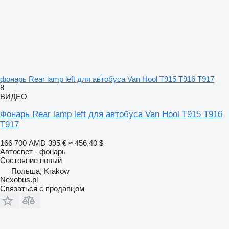
фонарь Rear lamp left для автобуса Van Hool T915 T916 T917
8
ВИДЕО
Фонарь Rear lamp left для автобуса Van Hool T915 T916
T917
166 700 AMD
395 €
≈ 456,40 $
Автосвет - фонарь
Состояние
новый
Польша, Krakow
Nexobus.pl
Связаться с продавцом