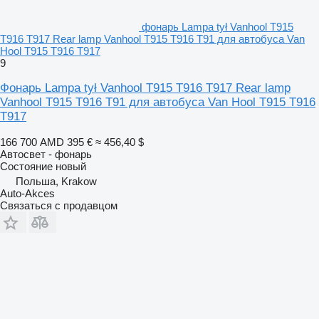
фонарь Lampa tył Vanhool T915
T916 T917 Rear lamp Vanhool T915 T916 T91 для автобуса Van
Hool T915 T916 T917
9
Фонарь Lampa tył Vanhool T915 T916 T917 Rear lamp
Vanhool T915 T916 T91 для автобуса Van Hool T915 T916
T917
166 700 AMD
395 €
≈ 456,40 $
Автосвет - фонарь
Состояние
новый
Польша, Krakow
Auto-Akces
Связаться с продавцом