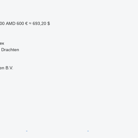
200 AMD
600 €
≈ 693,20 $
ек
 Drachten
en B.V.