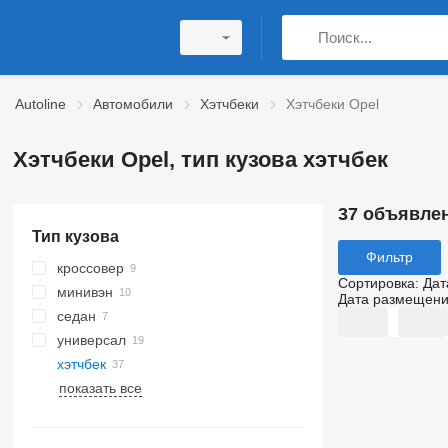
Autoline
Автомобили
Хэтчбеки
Хэтчбеки Opel
Хэтчбеки Opel, тип кузова хэтчбек
37 объявле
Тип кузова
Фильтр
кроссовер
Сортировка
:
Дат
минивэн
Дата размещен
седан
универсал
хэтчбек
показать все