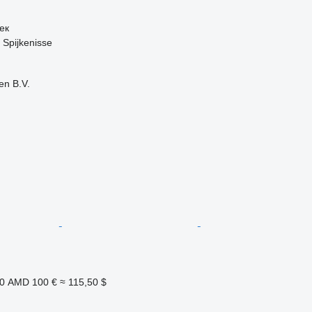
ек
Spijkenisse
en B.V.
00 AMD
100 €
≈ 115,50 $