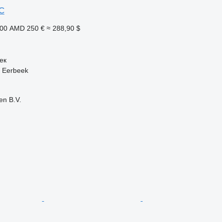
TC
500 AMD
250 €
≈ 288,90 $
ек
 Eerbeek
en B.V.