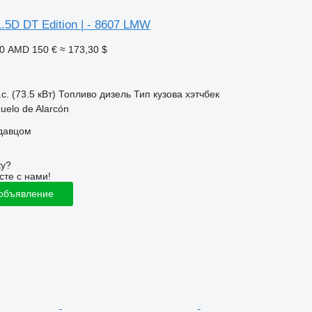
5D DT Edition | - 8607 LMW
90 AMD
150 €
≈ 173,30 $
с. (73.5 кВт)
Топливо
дизель
Тип кузова
хэтчбек
uelo de Alarcón
одавцом
ку?
сте с нами!
 объявление