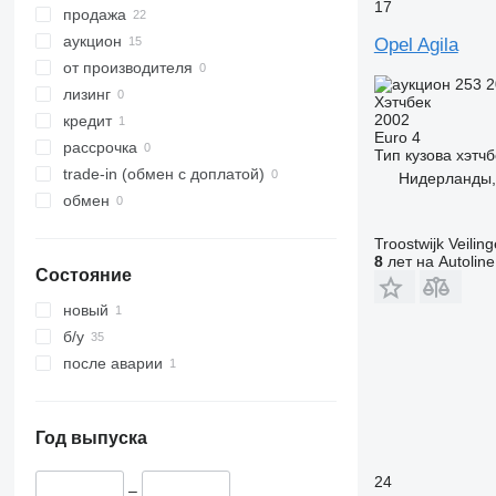
17
продажа
аукцион
Opel Agila
от производителя
253 
лизинг
Хэтчбек
2002
кредит
Euro 4
рассрочка
Тип кузова
хэтчб
trade-in (обмен с доплатой)
Нидерланды,
обмен
Troostwijk Veiling
8
лет на Autoline
Состояние
новый
б/у
после аварии
Год выпуска
24
–