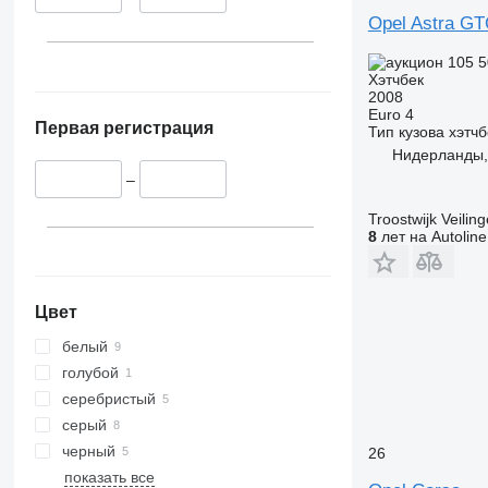
Opel Astra G
105 
Хэтчбек
2008
Euro 4
Первая регистрация
Тип кузова
хэтчб
Нидерланды,
–
Troostwijk Veiling
8
лет на Autoline
Цвет
белый
голубой
серебристый
серый
черный
26
показать все