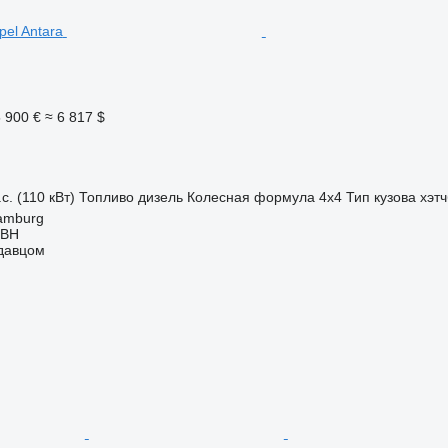
 900 €
≈ 6 817 $
с. (110 кВт)
Топливо
дизель
Колесная формула
4x4
Тип кузова
хэтч
amburg
MBH
одавцом