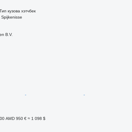
Тип кузова
хэтчбек
Spijkenisse
en B.V.
900 AMD
950 €
≈ 1 098 $