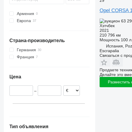
29
Opel CORSA 1.
Армения
Европа
63 2
Хэтчбек
Германия
2021
Нидерланды
210 796 км
Мощность
100 л.
Страна-производитель
Польша
Испания, Poz
Словакия
Германия
Escrapalia
Связаться с пр
Португалия
Франция
Италия
Продаете техни
Швеция
Делайте это вме
Цена
Чехия
Разместить
показать все
–
Тип объявления