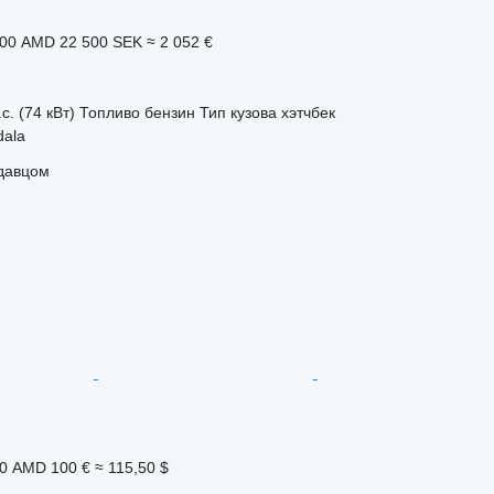
000 AMD
22 500 SEK
≈ 2 052 €
с. (74 кВт)
Топливо
бензин
Тип кузова
хэтчбек
dala
одавцом
00 AMD
100 €
≈ 115,50 $