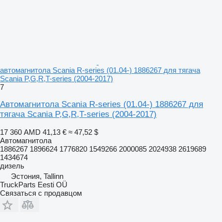
автомагнитола Scania R-series (01.04-) 1886267 для тягача
Scania P,G,R,T-series (2004-2017)
7
Автомагнитола Scania R-series (01.04-) 1886267 для
тягача Scania P,G,R,T-series (2004-2017)
17 360 AMD
41,13 €
≈ 47,52 $
Автомагнитола
1886267 1896624 1776820 1549266 2000085 2024938 2619689
1434674
дизель
Эстония, Tallinn
TruckParts Eesti OÜ
Связаться с продавцом