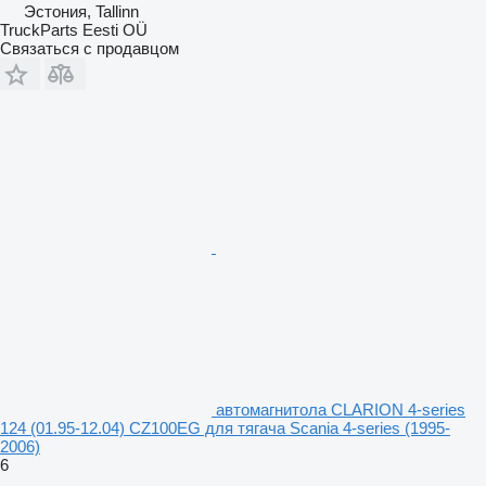
Эстония, Tallinn
TruckParts Eesti OÜ
Связаться с продавцом
автомагнитола CLARION 4-series
124 (01.95-12.04) CZ100EG для тягача Scania 4-series (1995-
2006)
6