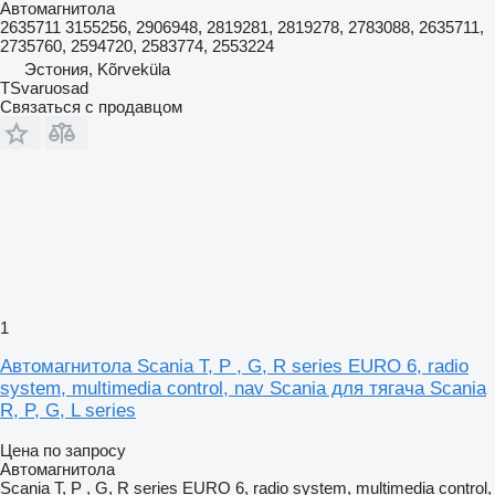
Автомагнитола
2635711 3155256, 2906948, 2819281, 2819278, 2783088, 2635711,
2735760, 2594720, 2583774, 2553224
Эстония, Kõrveküla
TSvaruosad
Связаться с продавцом
1
Автомагнитола Scania T, P , G, R series EURO 6, radio
system, multimedia control, nav Scania для тягача Scania
R, P, G, L series
Цена по запросу
Автомагнитола
Scania T, P , G, R series EURO 6, radio system, multimedia control,