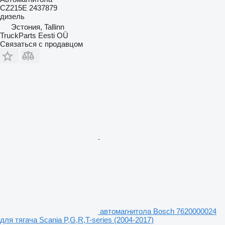
CZ215E 2437879
дизель
Эстония, Tallinn
TruckParts Eesti OÜ
Связаться с продавцом
автомагнитола Bosch 7620000024
для тягача Scania P,G,R,T-series (2004-2017)