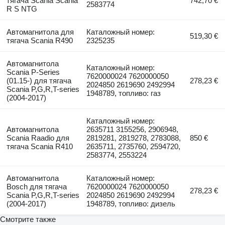
тягача Scania Scania
742,70 €
2583774
R S NTG
Автомагнитола для
Каталожный номер:
519,30 €
тягача Scania R490
2325235
Автомагнитола
Каталожный номер:
Scania P-Series
7620000024 7620000050
(01.15-) для тягача
278,23 €
2024850 2619690 2492994
Scania P,G,R,T-series
1948789, топливо: газ
(2004-2017)
Каталожный номер:
Автомагнитола
2635711 3155256, 2906948,
Scania Raadio для
2819281, 2819278, 2783088,
850 €
тягача Scania R410
2635711, 2735760, 2594720,
2583774, 2553224
Автомагнитола
Каталожный номер:
Bosch для тягача
7620000024 7620000050
278,23 €
Scania P,G,R,T-series
2024850 2619690 2492994
(2004-2017)
1948789, топливо: дизель
Смотрите также