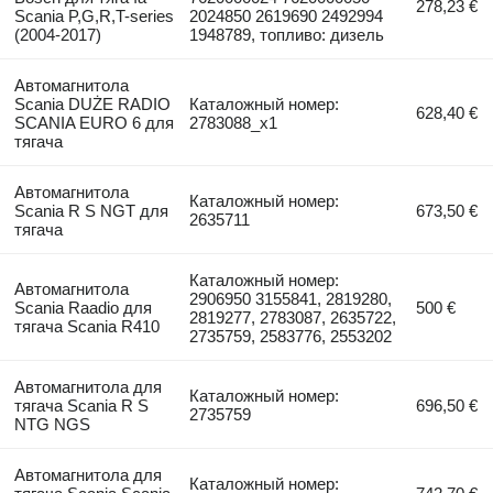
278,23 €
Scania P,G,R,T-series
2024850 2619690 2492994
(2004-2017)
1948789, топливо: дизель
Автомагнитола
Scania DUŻE RADIO
Каталожный номер:
628,40 €
SCANIA EURO 6 для
2783088_x1
тягача
Автомагнитола
Каталожный номер:
Scania R S NGT для
673,50 €
2635711
тягача
Каталожный номер:
Автомагнитола
2906950 3155841, 2819280,
Scania Raadio для
500 €
2819277, 2783087, 2635722,
тягача Scania R410
2735759, 2583776, 2553202
Автомагнитола для
Каталожный номер:
тягача Scania R S
696,50 €
2735759
NTG NGS
Автомагнитола для
Каталожный номер: