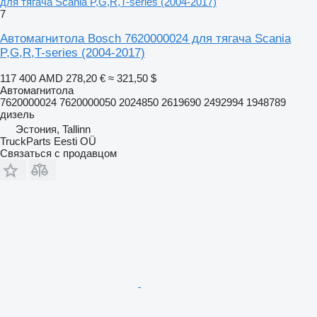
для тягача Scania P,G,R,T-series (2004-2017)
7
Автомагнитола Bosch 7620000024 для тягача Scania
P,G,R,T-series (2004-2017)
117 400 AMD
278,20 €
≈ 321,50 $
Автомагнитола
7620000024 7620000050 2024850 2619690 2492994 1948789
дизель
Эстония, Tallinn
TruckParts Eesti OÜ
Связаться с продавцом