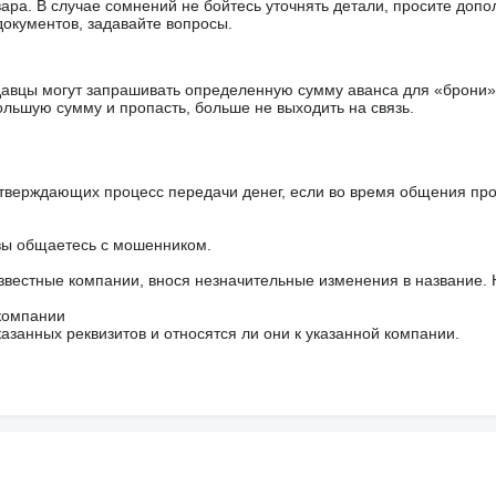
ара. В случае сомнений не бойтесь уточнять детали, просите доп
документов, задавайте вопросы.
авцы могут запрашивать определенную сумму аванса для «брони»
ольшую сумму и пропасть, больше не выходить на связь.
тверждающих процесс передачи денег, если во время общения пр
 вы общаетесь с мошенником.
звестные компании, внося незначительные изменения в название.
 компании
азанных реквизитов и относятся ли они к указанной компании.