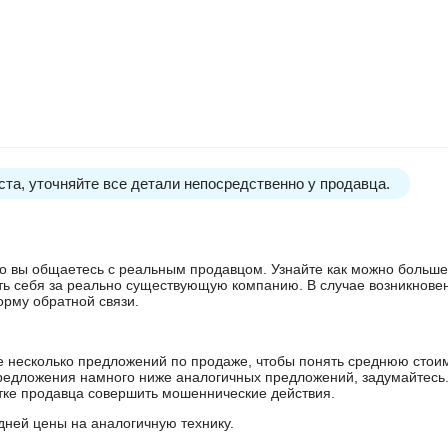
та, уточняйте все детали непосредственно у продавца.
 что вы общаетесь с реальным продавцом. Узнайте как можно боль
ять себя за реально существующую компанию. В случае возникнове
орму обратной связи.
е несколько предложений по продаже, чтобы понять среднюю стои
редложения намного ниже аналогичных предложений, задумайтесь
ытке продавца совершить мошеннические действия.
дней цены на аналогичную технику.