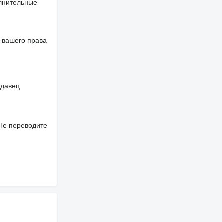
олнительные
 вашего права
одавец
 Не переводите