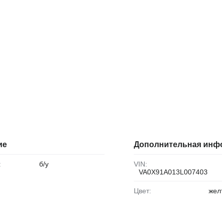
ие
Дополнительная инф
:
б/у
VIN:
VA0X91A013L007403
Цвет:
жел