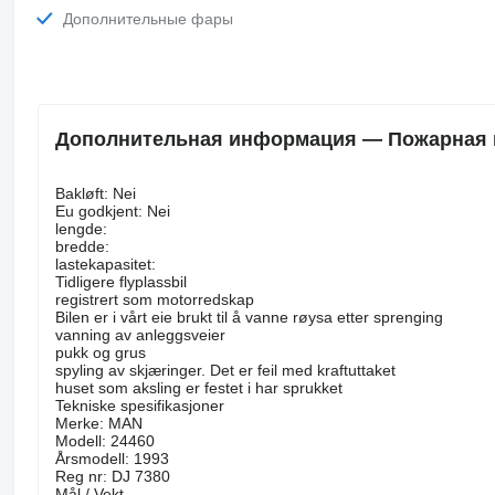
Дополнительные фары
Дополнительная информация — Пожарная м
Bakløft: Nei
Eu godkjent: Nei
lengde:
bredde:
lastekapasitet:
Tidligere flyplassbil
registrert som motorredskap
Bilen er i vårt eie brukt til å vanne røysa etter sprenging
vanning av anleggsveier
pukk og grus
spyling av skjæringer. Det er feil med kraftuttaket
huset som aksling er festet i har sprukket
Tekniske spesifikasjoner
Merke: MAN
Modell: 24460
Årsmodell: 1993
Reg nr: DJ 7380
Mål / Vekt