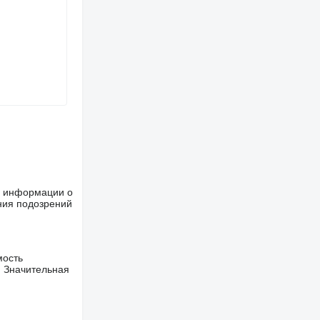
ше информации о
ния подозрений
мость
. Значительная