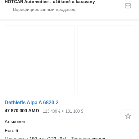
HOTCAR Automotive - úžitkové a karavany
Dethleffs Alpa A 6820-2
47 870 000 AMD
113 400 €
≈ 131 100 $
Альковен
Euro 6
Мощность
180 л.с. (132 кВт)
Топливо
дизель