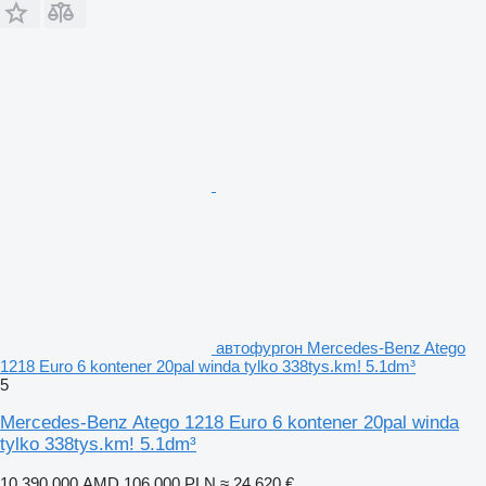
автофургон Mercedes-Benz Atego
1218 Euro 6 kontener 20pal winda tylko 338tys.km! 5.1dm³
5
Mercedes-Benz Atego 1218 Euro 6 kontener 20pal winda
tylko 338tys.km! 5.1dm³
10 390 000 AMD
106 000 PLN
≈ 24 620 €