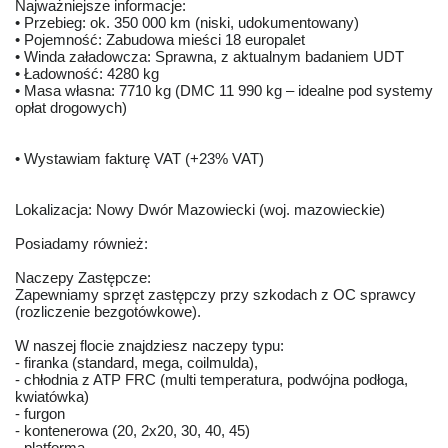
Najważniejsze informacje:
• Przebieg: ok. 350 000 km (niski, udokumentowany)
• Pojemność: Zabudowa mieści 18 europalet
• Winda załadowcza: Sprawna, z aktualnym badaniem UDT
• Ładowność: 4280 kg
• Masa własna: 7710 kg (DMC 11 990 kg – idealne pod systemy
opłat drogowych)
• Wystawiam fakturę VAT (+23% VAT)
Lokalizacja: Nowy Dwór Mazowiecki (woj. mazowieckie)
Posiadamy również:
Naczepy Zastępcze:
Zapewniamy sprzęt zastępczy przy szkodach z OC sprawcy
(rozliczenie bezgotówkowe).
W naszej flocie znajdziesz naczepy typu:
- firanka (standard, mega, coilmulda),
- chłodnia z ATP FRC (multi temperatura, podwójna podłoga,
kwiatówka)
- furgon
- kontenerowa (20, 2x20, 30, 40, 45)
- platforma